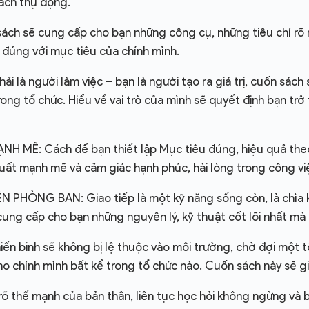
ách thụ động.
ẽ cung cấp cho bạn những công cụ, những tiêu chí rõ rà
g đúng với mục tiêu của chính mình.
người làm việc – bạn là người tạo ra giá trị, cuốn sách sẽ
ong tổ chức. Hiểu về vai trò của mình sẽ quyết định bạn trở
Ẽ: Cách để bạn thiết lập Mục tiêu đúng, hiệu quả theo l
 suất mạnh mẽ và cảm giác hạnh phúc, hài lòng trong công vi
ÒNG BAN: Giao tiếp là một kỹ năng sống còn, là chìa khóa
 cung cấp cho bạn những nguyên lý, kỹ thuật cốt lõi nhất mà
inh sẽ không bị lệ thuộc vào môi trường, chờ đợi một tổ
cho chính mình bất kể trong tổ chức nào. Cuốn sách này sẽ 
hế mạnh của bản thân, liên tục học hỏi không ngừng và biế