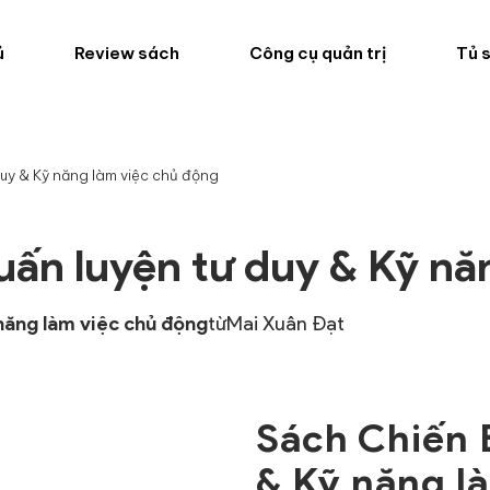
ủ
Review sách
Công cụ quản trị
Tủ 
duy & Kỹ năng làm việc chủ động
uấn luyện tư duy & Kỹ nă
 năng làm việc chủ động
từ
Mai Xuân Đạt
Sách Chiến 
& Kỹ năng l