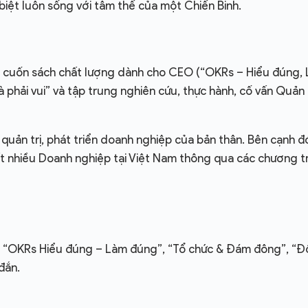
biệt luôn sống với tâm thế của một Chiến Binh.
ng cuốn sách chất lượng dành cho CEO (“OKRs – Hiểu đúng,
 là phải vui” và tập trung nghiên cứu, thực hành, cố vấn Quản
quản trị, phát triển doanh nghiệp của bản thân. Bên cạnh đ
 nhiều Doanh nghiệp tại Việt Nam thông qua các chương tr
ư: “OKRs Hiểu đúng – Làm đúng”, “Tổ chức & Đám đông”, “Độ
đắn.