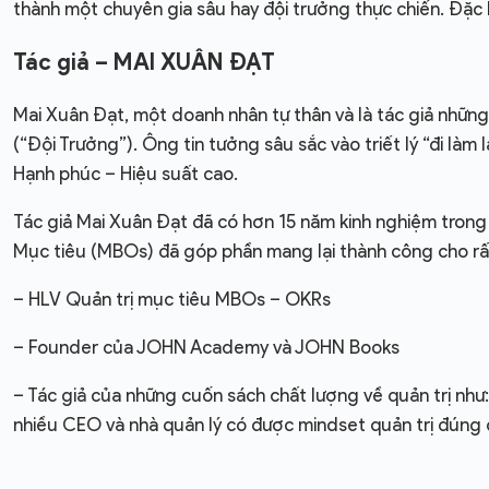
thành một chuyên gia sâu hay đội trưởng thực chiến. Đặc 
Tác giả – MAI XUÂN ĐẠT
Mai Xuân Đạt, một doanh nhân tự thân và là tác giả nhữ
(“Đội Trưởng”). Ông tin tưởng sâu sắc vào triết lý “đi làm
Hạnh phúc – Hiệu suất cao.
Tác giả Mai Xuân Đạt đã có hơn 15 năm kinh nghiệm trong 
Mục tiêu (MBOs) đã góp phần mang lại thành công cho rất
– HLV Quản trị mục tiêu MBOs – OKRs
– Founder của JOHN Academy và JOHN Books
– Tác giả của những cuốn sách chất lượng về quản trị nh
nhiều CEO và nhà quản lý có được mindset quản trị đúng 