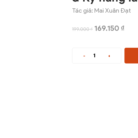
Tác giả: Mai Xuân Đạt
169.150
₫
199.000
₫
-
+