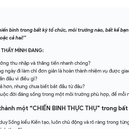
iến binh trong bất kỳ tổ chức, môi trường nào, bất kể bạ
ặc cả hai!”
 THẤY MÌNH ĐANG:
ưởng thu nhập và thăng tiến nhanh chóng?
ng ngày đi làm chỉ đơn giản là hoàn thành nhiệm vụ được gia
n đấu vì điều gì?
uả hơn, nhưng chưa biết bắt đầu từ đâu?
uộc đời đáng sống trong một môi trường phù hợp, để mỗi ng
ở thành một “CHIẾN BINH THỰC THỤ” trong bất
 Sống kiểu Kiến tạo, luôn chủ động và rõ ràng trong từng l