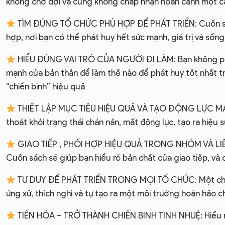
không chờ đợi và cũng không chấp nhận hoàn cảnh một c
TÌM ĐÚNG TỔ CHỨC PHÙ HỢP ĐỂ PHÁT TRIỂN: Cuốn sách s
hợp, nơi bạn có thể phát huy hết sức mạnh, giá trị và sốn
HIỂU ĐÚNG VAI TRÒ CỦA NGƯỜI ĐI LÀM: Bạn không phải là 
mạnh của bản thân để làm thế nào để phát huy tốt nhất tr
“chiến binh” hiệu quả
THIẾT LẬP MỤC TIÊU HIỆU QUẢ VÀ TẠO ĐỘNG LỰC MẠNH M
thoát khỏi trạng thái chán nản, mất động lực, tạo ra hiệu
GIAO TIẾP , PHỐI HỢP HIỆU QUẢ TRONG NHÓM VÀ LIÊN PH
Cuốn sách sẽ giúp bạn hiểu rõ bản chất của giao tiếp, và
TƯ DUY ĐỂ PHÁT TRIỂN TRONG MỌI TỔ CHỨC: Một chiến b
ứng xử, thích nghi và tự tạo ra một môi trường hoàn hảo 
TIẾN HÓA – TRỞ THÀNH CHIẾN BINH TINH NHUỆ: Hiểu rõ t