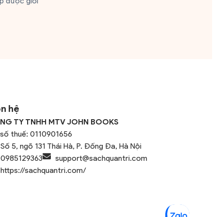
p được giới
ên hệ
NG TY TNHH MTV JOHN BOOKS
số thuế: 0110901656
Số 5, ngõ 131 Thái Hà, P. Đống Đa, Hà Nội
0985129363
support@sachquantri.com
https://sachquantri.com/