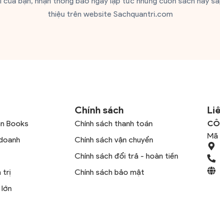
il của bạn, nhận thông báo ngay lập tức những cuốn sách hay sắ
thiệu trên website Sachquantri.com
Chính sách
Li
hn Books
Chính sách thanh toán
CÔ
Mã 
 doanh
Chính sách vận chuyển
Chính sách đổi trả - hoàn tiền
trị
Chính sách bảo mật
 lớn