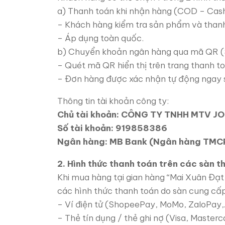
a) Thanh toán khi nhận hàng (COD – Cash
– Khách hàng kiểm tra sản phẩm và thanh 
– Áp dụng toàn quốc.
b) Chuyển khoản ngân hàng qua mã QR 
– Quét mã QR hiển thị trên trang thanh t
– Đơn hàng được xác nhận tự động ngay s
Thông tin tài khoản công ty:
Chủ tài khoản: CÔNG TY TNHH MTV J
Số tài khoản: 919858386
Ngân hàng: MB Bank (Ngân hàng TMCP
2. Hình thức thanh toán trên các sàn t
Khi mua hàng tại gian hàng “Mai Xuân Đạt
các hình thức thanh toán do sàn cung cấp
– Ví điện tử (ShopeePay, MoMo, ZaloPay,
– Thẻ tín dụng / thẻ ghi nợ (Visa, Masterc