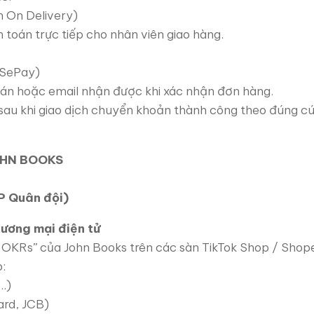
 On Delivery)
toán trực tiếp cho nhân viên giao hàng.
(SePay)
oán hoặc email nhận được khi xác nhận đơn hàng.
au khi giao dịch chuyển khoản thành công theo đúng cú
OHN BOOKS
 Quân đội)
hương mại điện tử
 OKRs” của John Books trên các sàn TikTok Shop / Shope
:
…)
ard, JCB)