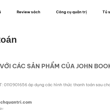
ủ
Review sách
Công cụ quản trị
Tủ 
toán
 VỚI CÁC SẢN PHẨM CỦA JOHN BOO
10901656 áp dụng các hình thức thanh toán sau cho
sachquantri.com
c: