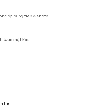
hông áp dụng trên website
h toán một lần.
ên hệ